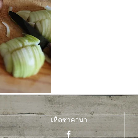
แสงธรรมชาติ คล้ายกับการที่ร่างกายมนุษย์สร้างว
เห็ดป่าหลายชนิดในยุโรปพบว่ามีวิตามินดีประมาณ 2
ร้านค้าทั่วไปก็ยังสามารถมีวิตามินดีได้เช่นกัน เนื
วางจำหน่าย
งานวิเคราะห์จาก National Measurement Institute
2.3 ไมโครกรัมต่อ 100 กรัม หรือคิดเป็นประมาณ 23
นอกจากนี้ เห็ดที่วางไว้กลางแสงแดดเพียงไม่กี่ชั่วโ
ประสิทธิภาพ โดยเห็ด 100 กรัมที่ได้รับแสงแดดประม
ไมโครกรัมต่อหนึ่งบริโภค
ผู้ผลิตบางรายยังใช้เทคโนโลยีแสงอัลตราไวโอเลต (UV)
เห็ด โดยยังคงความสดใหม่ รูปลักษณ์และคุณค่าทาง
เข้าไป วิตามินดีชนิด D2 จากเห็ดจะถูกเปลี่ยนเป็น
ได้ใกล้เคียงกับวิตามินดีชนิด D3
เห็ดซาคานา