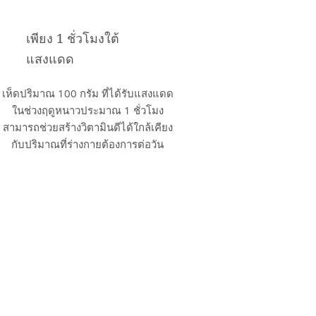
เพียง 1 ชั่วโมงใต้
แสงแดด
เห็ดปริมาณ 100 กรัม ที่ได้รับแสงแดด
ในช่วงฤดูหนาวประมาณ 1 ชั่วโมง
สามารถช่วยสร้างวิตามินดีได้ใกล้เคียง
กับปริมาณที่ร่างกายต้องการต่อวัน
้รับแสงแดดหรือแสง UV โดยสารเออร์โกสเตอรอล
ดีชนิด D2 (Ergocalciferol) ผ่านกระบวนการจาก